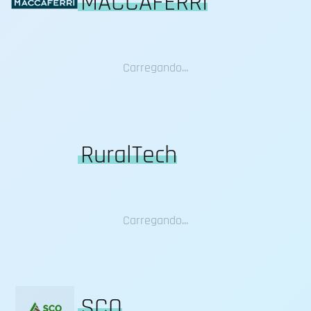
MACCAFERRI
Carregando...
RuralTech
Carregando...
SCO