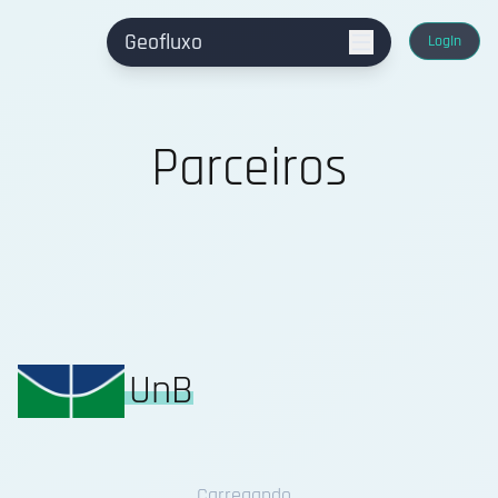
Geofluxo
LogIn
Parceiros
UnB
Carregando...