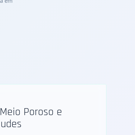
ua em
Meio Poroso e
ludes