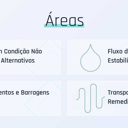
Áreas
m Condição Não
Fluxo 
 Alternativos
Estabil
entos e Barragens
Transp
Remedi