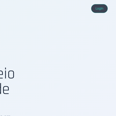
LogIn
eio
de