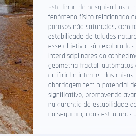
Esta linha de pesquisa busca
fenômeno físico relacionado 
porosos não saturados, com 
estabilidade de taludes naturai
esse objetivo, são exploradas
interdisciplinares do conhecim
geometria fractal, autômatos c
artificial e internet das coisa
abordagem tem o potencial de
significativo, promovendo ava
na garantia da estabilidade d
na segurança das estruturas g