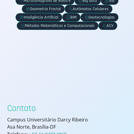
Microtomografia de Raios-x
Big data
SIG
Geometria Fractal
Autômatos Celulares
Inteligência Artificial
BIM
Geotecnologias
Métodos Matemáticos e Computacionais
ACV
Contato
Campus Universitário Darcy Ribeiro
Asa Norte, Brasília-DF