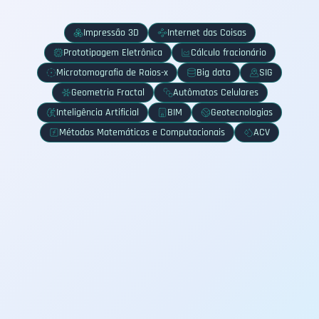
Impressão 3D
Internet das Coisas
Prototipagem Eletrônica
Cálculo fracionário
Microtomografia de Raios-x
Big data
SIG
Geometria Fractal
Autômatos Celulares
Inteligência Artificial
BIM
Geotecnologias
Métodos Matemáticos e Computacionais
ACV