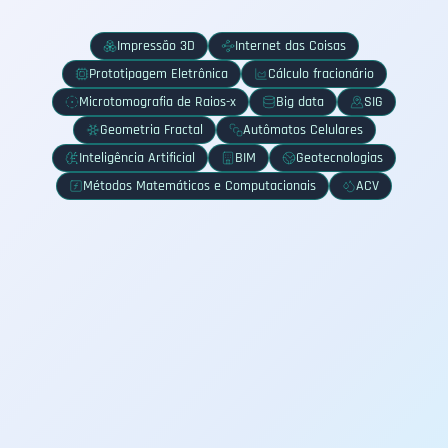
Impressão 3D
Internet das Coisas
Prototipagem Eletrônica
Cálculo fracionário
Microtomografia de Raios-x
Big data
SIG
Geometria Fractal
Autômatos Celulares
Inteligência Artificial
BIM
Geotecnologias
Métodos Matemáticos e Computacionais
ACV